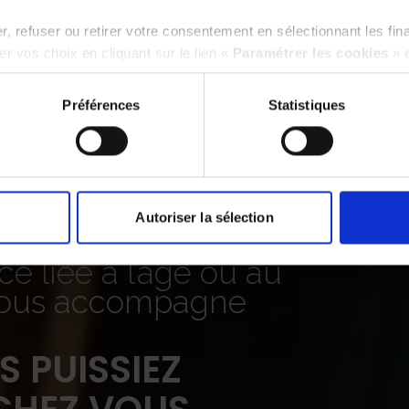
, refuser ou retirer votre consentement en sélectionnant les fin
r vos choix en cliquant sur le lien «
Paramétrer les cookies
» 
Préférences
Statistiques
Autoriser la sélection
e liée à l’âge ou au
vous accompagne
 PUISSIEZ