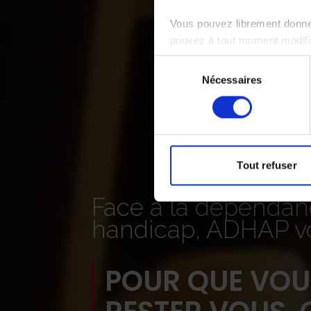
Vous pouvez librement donner
pouvez à tout moment modifie
Sélection
Nécessaires
du
consentement
Tout refuser
Face à la dépendanc
handicap, ADHAP 
POUR QUE VOUS