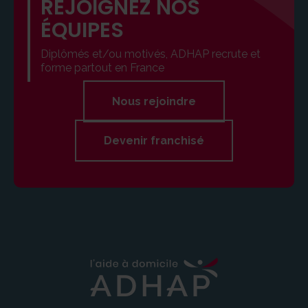
REJOIGNEZ NOS
ÉQUIPES
Diplômés et/ou motivés, ADHAP recrute et
forme partout en France
Nous rejoindre
Devenir franchisé