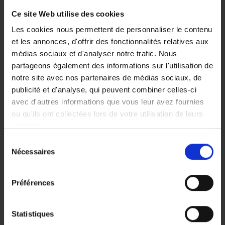
Ce site Web utilise des cookies
Les cookies nous permettent de personnaliser le contenu
et les annonces, d'offrir des fonctionnalités relatives aux
médias sociaux et d'analyser notre trafic. Nous
partageons également des informations sur l'utilisation de
notre site avec nos partenaires de médias sociaux, de
publicité et d'analyse, qui peuvent combiner celles-ci
avec d'autres informations que vous leur avez fournies
ou qu'ils ont collectées lors de votre utilisation de leurs
services.
Sélection
Vous pouvez librement donner, refuser ou retirer votre
Nécessaires
du
consentement en sélectionnant les finalités ci-dessous.
consentement
Vous pouvez à tout moment modifier vos choix en
Préférences
cliquant sur le lien «
Paramétrer les cookies
» en bas de
page du site.
Statistiques