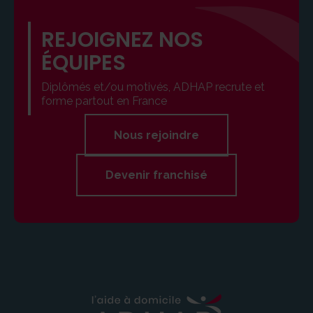
REJOIGNEZ NOS
ÉQUIPES
Diplômés et/ou motivés, ADHAP recrute et
forme partout en France
Nous rejoindre
Devenir franchisé