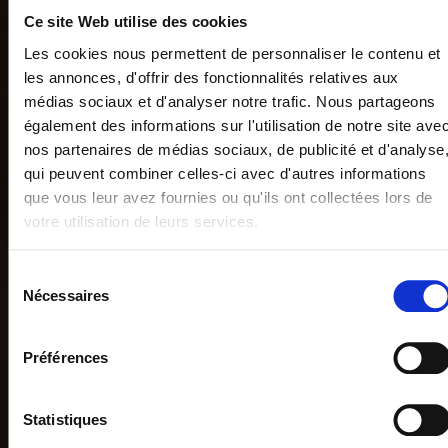
Ce site Web utilise des cookies
Les cookies nous permettent de personnaliser le contenu et
les annonces, d'offrir des fonctionnalités relatives aux
médias sociaux et d'analyser notre trafic. Nous partageons
également des informations sur l'utilisation de notre site ave
nos partenaires de médias sociaux, de publicité et d'analyse
qui peuvent combiner celles-ci avec d'autres informations
que vous leur avez fournies ou qu'ils ont collectées lors de
votre utilisation de leurs services.
Vous pouvez librement donner, refuser ou retirer votre
Sélection
consentement en sélectionnant les finalités ci-dessous. Vou
Nécessaires
du
pouvez à tout moment modifier vos choix en cliquant sur le
consentement
lien «
Paramétrer les cookies
» en bas de page du site.
Préférences
Statistiques