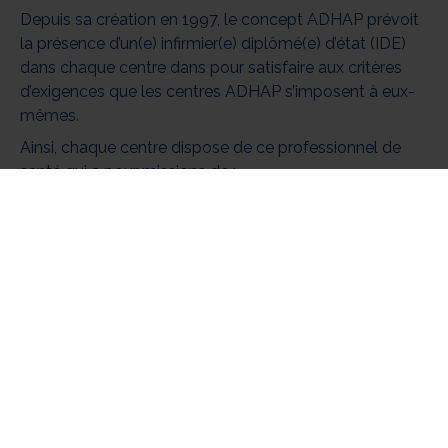
Depuis sa création en 1997, le concept ADHAP prévoit
la présence d’un(e) infirmier(e) diplômé(e) d’état (IDE)
dans chaque centre dans pour satisfaire aux critères
d’exigences que les centres ADHAP s’imposent à eux-
mêmes.
Ainsi, chaque centre dispose de ce professionnel de
santé qui a pour missions de :
Garantir la qualité des prestations en étant à
disposition de nos intervenants
Dispenser des formations mises au point par l’Institut
ADHAP sur plusieurs sujets spécifiques
Effectuer la visite à domicile d’évaluation des besoins
afin de proposer des prestations adaptées et
personnalisées
Pour des raisons diverses certains centres peuvent
temporairement ne pas disposer d’une IDE, pour savoir
si le centre ADHAP proche de chez vous dispose d’un(e
) infirmier( e) diplômé (e ), rendez-vous sur la page de