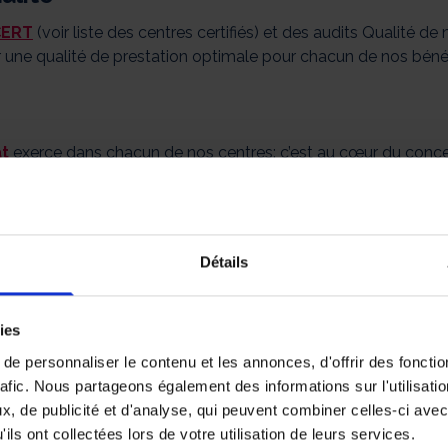
CERT
(voir liste des centres certifiés) et des audits Qualité d
ir une qualité de prestation optimale pour chacun de nos bénéf
at
exerce dans chacun de nos centres: c’est au cœur du conc
ins, la formation continue de nos intervenants dans le cadre
 qualité des prestations.
Détails
ies
e personnaliser le contenu et les annonces, d'offrir des fonctio
rafic. Nous partageons également des informations sur l'utilisati
, de publicité et d'analyse, qui peuvent combiner celles-ci avec
ils ont collectées lors de votre utilisation de leurs services.
PARCE QUE L’ON SOUHAITE TOUJOURS LE MEIL