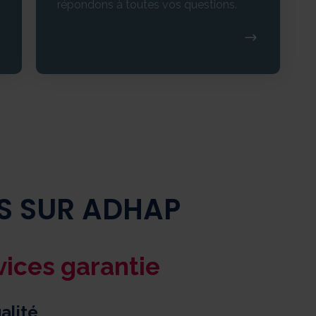
répondons à toutes vos questions.
US SUR ADHAP
vices garantie
alité