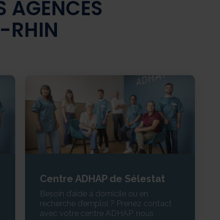
S AGENCES
-RHIN
Centre ADHAP de Sélestat
Besoin d’aide à domicile ou en
recherche d’emploi ? Prenez contact
avec votre centre ADHAP, nous