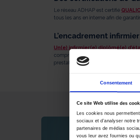
Le réseau ADHAP est certifié
QUALI
tous les ans en interne afin de garant
L’encadrement infirmier
Un(e) infirmier(e) diplômé(e) d’ét
comprennent l’évaluation de vos beso
prestataire ainsi que le contrôle de la
Consentement
Ce site Web utilise des cook
Les cookies nous permettent d
sociaux et d'analyser notre t
partenaires de médias sociaux
vous leur avez fournies ou qu'