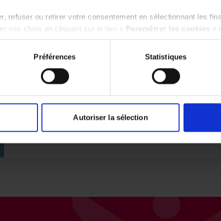
, refuser ou retirer votre consentement en sélectionnant les fin
r vos choix en cliquant sur le lien «
Paramétrer les cookies
» 
VOUS SOUHAITEZ
EN SAVOIR PLUS
Préférences
Statistiques
SUR ADHAP ?
Nous répondons à toutes vos
questions
Autoriser la sélection