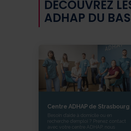
DÉCOUVREZ LE
ADHAP DU BAS
Centre ADHAP de Strasbourg
Besoin d’aide à domicile ou en
recherche d’emploi ? Prenez contact
avec votre centre ADHAP, nous