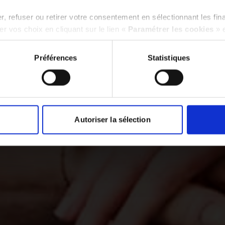
, refuser ou retirer votre consentement en sélectionnant les fin
r vos choix en cliquant sur le lien «
Paramétrer les cookies
» 
Préférences
Statistiques
Autoriser la sélection