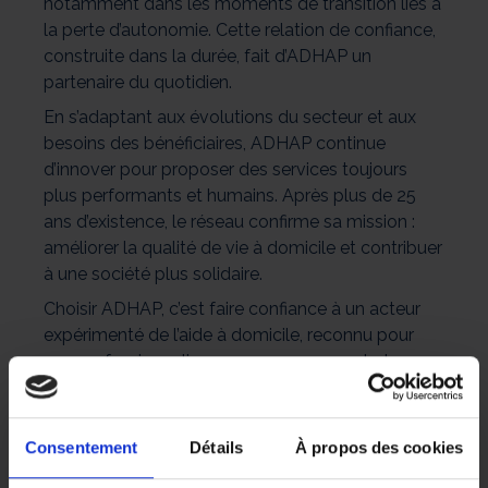
notamment dans les moments de transition liés à
la perte d’autonomie. Cette relation de confiance,
construite dans la durée, fait d’ADHAP un
partenaire du quotidien.
En s’adaptant aux évolutions du secteur et aux
besoins des bénéficiaires, ADHAP continue
d’innover pour proposer des services toujours
plus performants et humains. Après plus de 25
ans d’existence, le réseau confirme sa mission :
améliorer la qualité de vie à domicile et contribuer
à une société plus solidaire.
Choisir ADHAP, c’est faire confiance à un acteur
expérimenté de l’aide à domicile, reconnu pour
son professionnalisme, son engagement et ses
valeurs humaines durables.
Consentement
Détails
À propos des cookies