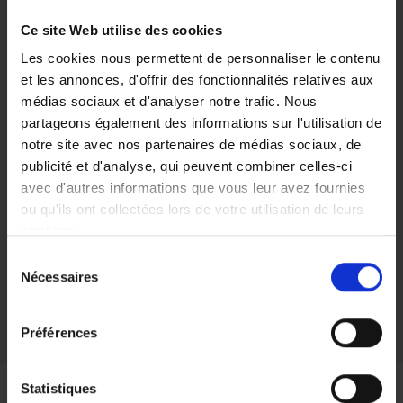
L'AIDE À DOMICILE
Ce site Web utilise des cookies
DEPUIS PLUS DE 25 ANS
Les cookies nous permettent de personnaliser le contenu
et les annonces, d'offrir des fonctionnalités relatives aux
médias sociaux et d'analyser notre trafic. Nous
partageons également des informations sur l'utilisation de
notre site avec nos partenaires de médias sociaux, de
publicité et d'analyse, qui peuvent combiner celles-ci
avec d'autres informations que vous leur avez fournies
ou qu'ils ont collectées lors de votre utilisation de leurs
services.
Sélection
Vous pouvez librement donner, refuser ou retirer votre
Nécessaires
du
consentement en sélectionnant les finalités ci-dessous.
consentement
Vous pouvez à tout moment modifier vos choix en
Préférences
cliquant sur le lien «
Paramétrer les cookies
» en bas de
page du site.
Statistiques