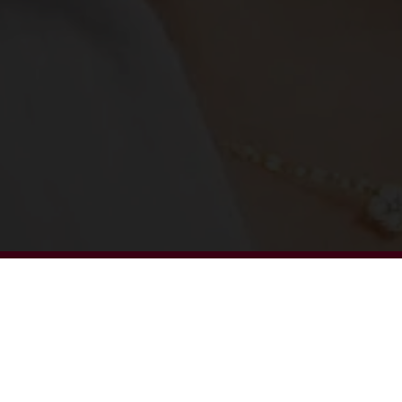
LE MÉTIER D’INFIRMIER(E)
DIPLÔMÉ(E) D’ETAT (IDE)