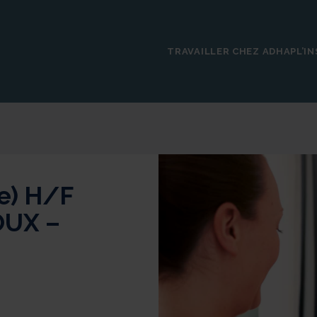
TRAVAILLER CHEZ ADHAP
L’I
e) H/F
UX –