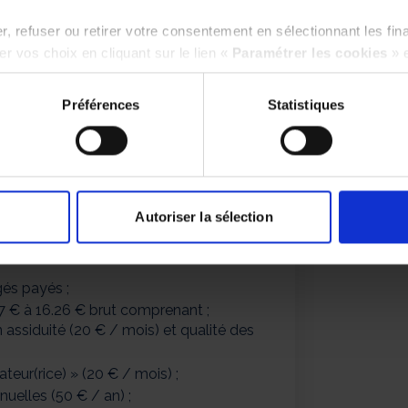
isfait(e)s de travailler chez nous
, refuser ou retirer votre consentement en sélectionnant les fin
ntégré(e)s à leur arrivée chez
r vos choix en cliquant sur le lien «
Paramétrer les cookies
» 
nterne 2024
Préférences
Statistiques
e)s est essentiel, les avantages à nous
ividuels réguliers ;
perfectionner vos compétences ;
e notre agence ;
Autoriser la sélection
ne, défini avec vous afin de s’adapter
nelles ;
gés payés ;
7 € à 16.26 € brut comprenant ;
assiduité (20 € / mois) et qualité des
eur(rice) » (20 € / mois) ;
uelles (50 € / an) ;