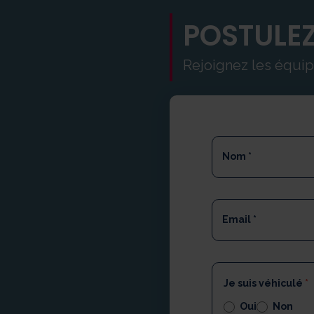
POSTULEZ
Rejoignez les équ
Formulaire
de
Nom
*
candidature
Email
*
Je suis véhiculé
*
Oui
Non