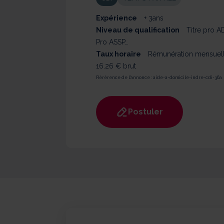
Expérience
+ 3ans
Niveau de qualification
Titre pro 
Pro ASSP…
Taux horaire
Rémunération mensuel
16.26 € brut
Rérérence de l'annonce :
aide-a-domicile-indre-cdi-36a
Postuler