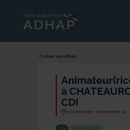
retour aux offres
Animateur(ric
à CHATEAURO
CDI
Indre
En savoir + sur le centre
CDI
TEMPS PARTIEL