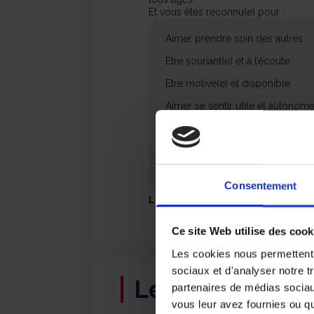
Et vous êtes reconnu(e) pour :
Aimer prendre soin des autres
Etre souriant(e) et à l’écoute
Etre motivé(e) et disponible
Aimer se sentir utile et autonom
Avoir l’esprit d’équipe
Savoir s’adapter à un environne
Faire preuve de discrétion, de po
Consentement
Le permis B est obligatoire.
Ce site Web utilise des cook
Les cookies nous permettent d
sociaux et d'analyser notre t
Les avantages
partenaires de médias sociaux
vous leur avez fournies ou qu'