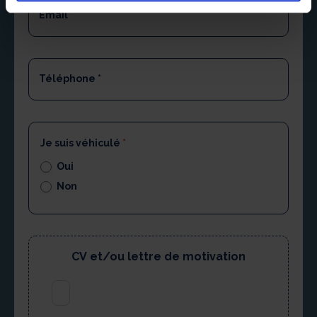
Email
*
Téléphone
*
Je suis véhiculé
*
Oui
Non
CV et/ou lettre de motivation