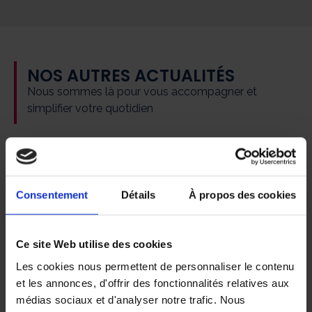
NOS AUTRES ACTUALITÉS
Nous sommes là pour vous accompagner et
simplifier votre quotidien
📢 𝐀𝐃𝐇𝐀𝐏 𝐯𝐨𝐮𝐬 𝐝𝐨𝐧𝐧𝐞 𝐫𝐞𝐧𝐝𝐞𝐳-
𝐯𝐨𝐮𝐬 𝐥𝐞 𝐣𝐞𝐮𝐝𝐢 𝟏𝟎 𝐬𝐞𝐩𝐭𝐞𝐦𝐛𝐫𝐞 𝟐𝟎𝟐𝟔 𝐚̀
𝐆𝐥𝐚𝐧𝐝 !
Consentement
Détails
À propos des cookies
Ce site Web utilise des cookies
Les cookies nous permettent de personnaliser le contenu
et les annonces, d'offrir des fonctionnalités relatives aux
médias sociaux et d'analyser notre trafic. Nous