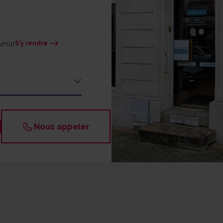
aumur
S'y rendre
09h - 12h / 14h - 18h
09h - 12h / 14h - 18h
Nous appeler
09h - 12h / 14h - 18h
09h - 12h / 14h - 18h
09h - 12h / 14h - 18h
Fermé
Fermé
 les bénéficiaires