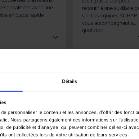
ropose des prestations
ses repas…), elle peut
ersonnalisées avec une
recourir à une auxiliaire d
ise en place rapide.
vie. Les équipes ADHAP
vous accompagnent au
quotidien.
Détails
Certifications
e
ies
aumur
e personnaliser le contenu et les annonces, d'offrir des fonctio
rafic. Nous partageons également des informations sur l'utilisati
, de publicité et d'analyse, qui peuvent combiner celles-ci avec
e Saumur
ils ont collectées lors de votre utilisation de leurs services.
ilisées du Grand