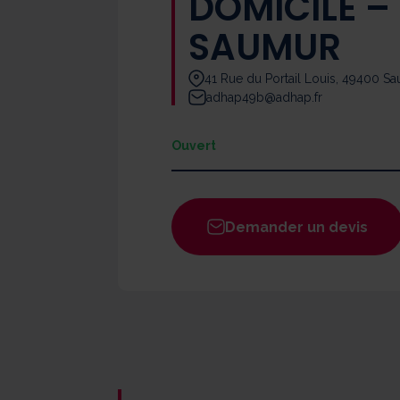
DOMICILE –
SAUMUR
41 Rue du Portail Louis, 49400 S
adhap49b@adhap.fr
Ouvert
Lundi
Mardi
Demander un devis
Mercredi
Jeudi
Vendredi
Samedi
Dimanche
Un responsable ADHAP est joignable par
24h/24 en cas d'urgence