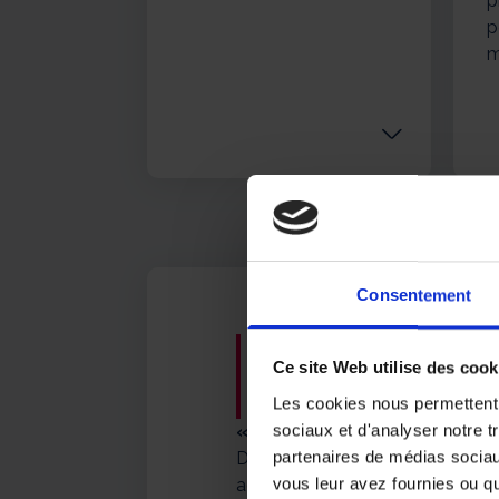
p
p
m
Consentement
Votre agenc
Ce site Web utilise des cook
ADHAP de S
Les cookies nous permettent d
sociaux et d'analyser notre t
« Présents. Vraiment. »
partenaires de médias sociaux
Depuis 2009, l’équipe ADHAP d
vous leur avez fournies ou qu'
accompagne les personnes frag