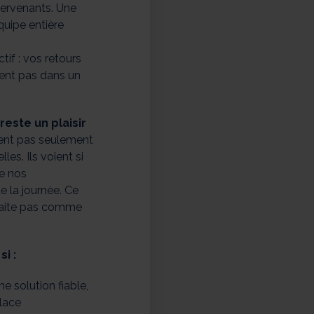
tervenants. Une
quipe entière
tif : vos retours
sent pas dans un
reste un plaisir
sent pas seulement
les. Ils voient si
de nos
de la journée. Ce
traite pas comme
i :
e solution fiable,
lace