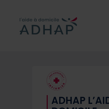
D
R
E
A
M
C
E
N
N
E
T
•
•
ADHAP L’AI