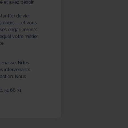
é et avez besoin
stant(e) de vie
parcours — et vous
nt ses engagements
equel votre métier
ce
a masse. Ni les
les intervenants.
ection. Nous
1 51 68 31