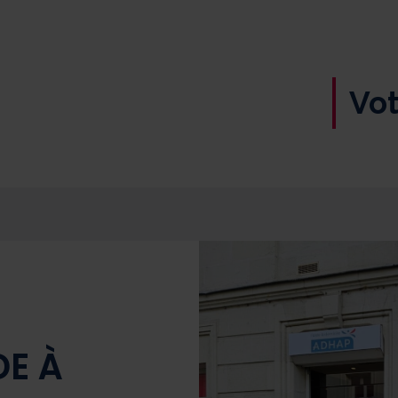
Vot
DE À