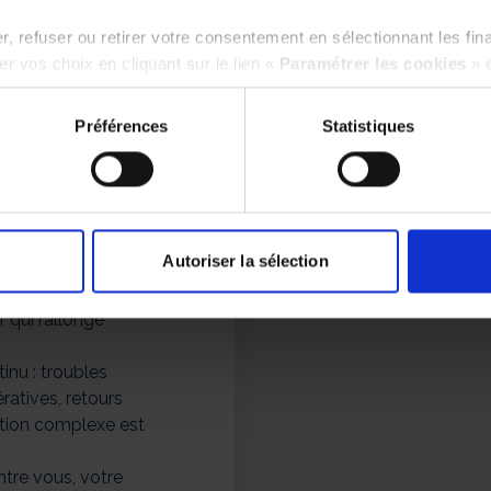
errière un
, refuser ou retirer votre consentement en sélectionnant les fin
dien, avec
r vos choix en cliquant sur le lien «
Paramétrer les cookies
» 
ssons dans ses
de Saumur aux
Préférences
Statistiques
re différence. Pas
ion.
rètement
Autoriser la sélection
48h — sans liste
f qui rallonge
inu : troubles
ratives, retours
ation complexe est
ntre vous, votre