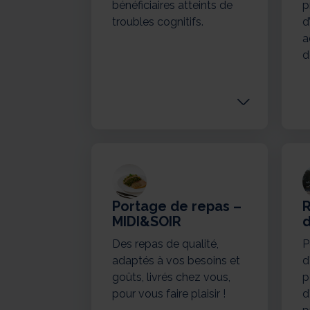
bénéficiaires atteints de
p
troubles cognitifs.
d
a
d
Portage de repas –
MIDI&SOIR
d
Des repas de qualité,
P
adaptés à vos besoins et
d
goûts, livrés chez vous,
p
pour vous faire plaisir !
d