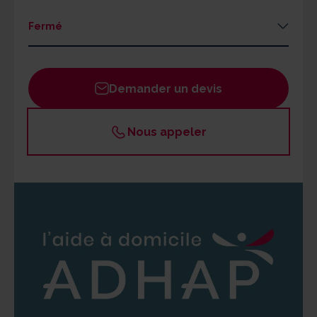
Fermé
Lundi
09h - 12h / 13h30 - 17h30
Mardi
09h - 12h / 13h30 - 17h30
Demander un devis
Mercredi
09h - 12h / 13h30 - 17h30
Jeudi
09h - 12h / 13h30 - 17h30
Nous appeler
Vendredi
09h - 12h / 13h30 - 17h30
Samedi
Fermé
Dimanche
Fermé
Un responsable ADHAP est joignable par les
bénéficiaires 24h/24 en cas d'urgence