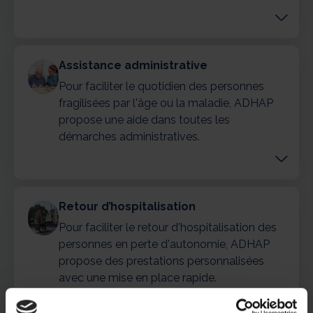
Assistance administrative
Pour faciliter le quotidien des personnes
fragilisées par l'âge ou la maladie, ADHAP
propose une aide dans toutes les
démarches administratives.
Retour d’hospitalisation
Pour faciliter le retour d'hospitalisation des
personnes en perte d'autonomie, ADHAP
propose des prestations personnalisées
avec une mise en place rapide.