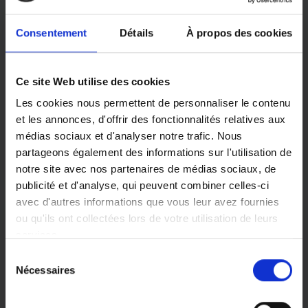
Consentement
Détails
À propos des cookies
Aide au quotidien
Lorsqu’une personne âgée ne peut plus
accomplir seule les actes simples de la vie
Ce site Web utilise des cookies
quotidienne (se lever, s’habiller, préparer ses
Les cookies nous permettent de personnaliser le contenu
repas…), elle peut recourir à une auxiliaire de
et les annonces, d'offrir des fonctionnalités relatives aux
vie. Les équipes ADHAP vous
médias sociaux et d'analyser notre trafic. Nous
accompagnent au quotidien.
partageons également des informations sur l'utilisation de
notre site avec nos partenaires de médias sociaux, de
publicité et d'analyse, qui peuvent combiner celles-ci
avec d'autres informations que vous leur avez fournies
ou qu'ils ont collectées lors de votre utilisation de leurs
services.
Votre agence ADHAP Saint-
Quentin
Sélection
Vous pouvez librement donner, refuser ou retirer votre
Nécessaires
M. SIMON, gérant du centre ADHAP de Saint-
du
consentement en sélectionnant les finalités ci-dessous.
Quentin et son équipe sont à votre disposition
consentement
Vous pouvez à tout moment modifier vos choix en
pour vous proposer des prestations