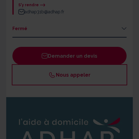
S'y rendre
adhap31b@adhap.fr
Fermé
Lundi
09h - 12h / 14h - 18h
Mardi
09h - 12h / 14h - 18h
Demander un devis
Mercredi
09h - 12h / 14h - 18h
Jeudi
09h - 12h / 14h - 18h
Nous appeler
Vendredi
09h - 12h / 14h - 18h
Samedi
Fermé
Dimanche
Fermé
Un responsable ADHAP est disponible pour réaliser une
évaluation gratuite de vos besoins. L'agence ne dispose
pas à ce jour d'une infirmière diplômée d'état.