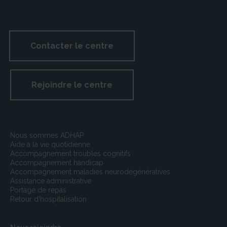
N° Déclaration : SAP 477 593 826
CD de Haute-Garonne
1 Boulevard de la Marquette
Contacter le centre
31090 Toulouse
Les infractions aux dispositions du présent article sont
recherchées et constatées dans les conditions fixées
Rejoindre le centre
par les premier, troisième et quatrième alinéas de
l’article L.450-1 et les articles L.450-2, L450-3, L.450-4,
L450-7, L450-8, L470-1 et L.470-5 du code de
commerce.
Nous sommes ADHAP
Aide à la vie quotidienne
Accompagnement troubles cognitifs
Accompagnement handicap
Accompagnement maladies neurodégénératives
Assistance administrative
Portage de repas
Retour d'hospitalisation