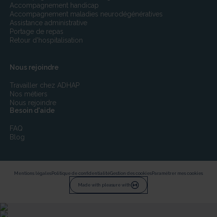
L450-7, L450-8, L470-1 et L.470-5
Accompagnement handicap
Accompagnement maladies neurodégénératives
Assistance administrative
Portage de repas
Retour d'hospitalisation
Nous rejoindre
Travailler chez ADHAP
Nos métiers
Nous rejoindre
Besoin d'aide
FAQ
Blog
Mentions légales
Politique de confidentialité
Gestion des cookies
Paramétrer mes cookies
Made with pleasure with