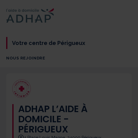
Votre centre de Périgueux
NOUS REJOINDRE
R
D
E
A
M
C
E
N
N
E
T
•
•
ADHAP L’AIDE À
DOMICILE -
PÉRIGUEUX
4 Place Louis Magne, 24000 Périgueux