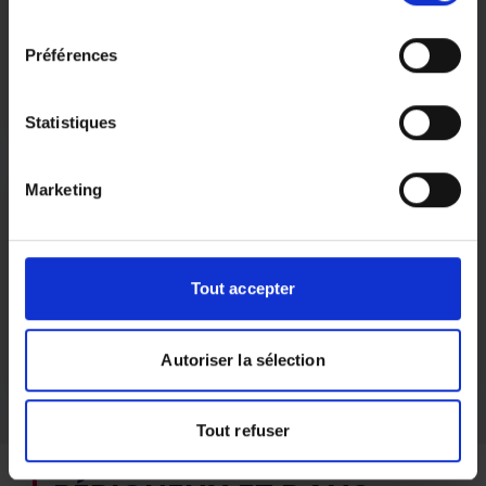
de séjour (hôpital, maison de repos) pour préparer
consentement en sélectionnant les finalités ci-dessous.
consentement
sereinement votre retour. L’équipe vous accueille
Vous pouvez à tout moment modifier vos choix en
Préférences
aussi volontiers à l’agence de Périgueux pour
cliquant sur le lien «
Paramétrer les cookies
» en bas de
vous informer et répondre à vos questions.
page du site.
Statistiques
Marketing
Certifications
Tout accepter
Autoriser la sélection
Tout refuser
AIDE À DOMICILE À