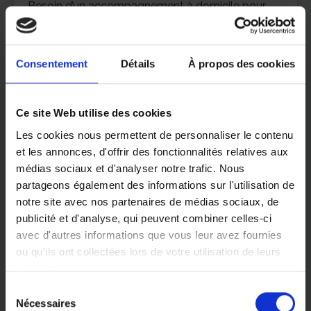
Besoin d’un accompagnement à domicile pour
vous-même ou pour un parent ? L’agence ADHAP
de Périgueux, dirigée par M. Bannes, met à votre
service des assistant(e)s de vie qualifiés,
Consentement
Détails
À propos des cookies
expérimentés et spécifiquement formés au
maintien à domicile des personnes fragilisées —
quel que soit leur âge ou leur situation.
Ce site Web utilise des cookies
Les cookies nous permettent de personnaliser le contenu
Notre force, c’est la réactivité : aucune liste
et les annonces, d'offrir des fonctionnalités relatives aux
d’attente, des prestations opérationnelles sous 24
médias sociaux et d'analyser notre trafic. Nous
à 48 heures, et un plan d’aide qui s’adapte en
partageons également des informations sur l'utilisation de
continu à l’évolution de vos besoins. De l’aide
notre site avec nos partenaires de médias sociaux, de
ponctuelle de quelques heures par semaine à
publicité et d'analyse, qui peuvent combiner celles-ci
l’accompagnement quotidien, tout est
avec d'autres informations que vous leur avez fournies
modulable.
ou qu'ils ont collectées lors de votre utilisation de leurs
Première étape, sans engagement : l’évaluation
services.
gratuite de vos besoins, réalisée par un
Sélection
responsable à votre domicile — ou sur votre lieu
Vous pouvez librement donner, refuser ou retirer votre
Nécessaires
du