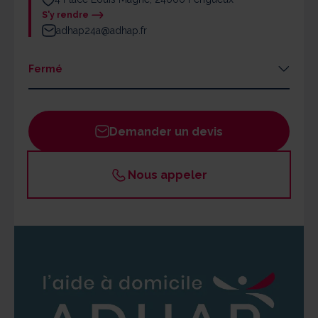
S'y rendre
adhap24a@adhap.fr
Fermé
Lundi
09h - 12h30 / 14h - 16h30
Mardi
14h - 16h30
Demander un devis
Mercredi
Fermé
Jeudi
fermé
Nous appeler
Vendredi
14h - 16h30
Samedi
Fermé
Dimanche
Fermé
Un responsable ADHAP est joignable par les
bénéficiaires 24h/24 en cas d'urgence