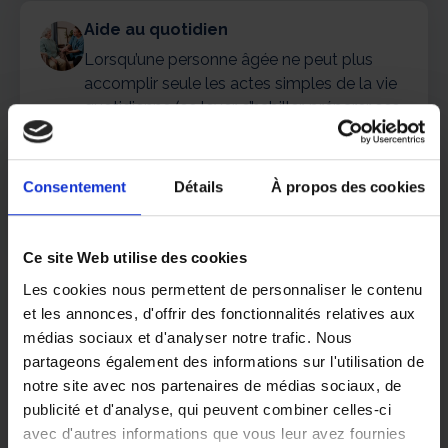
Aide au quotidien
Lorsqu’une personne âgée ne peut plus
accomplir seule les actes simples de la vie
quotidienne (se lever, s’habiller, préparer ses
repas…), elle peut recourir à une auxiliaire de
vie. Les équipes ADHAP vous
accompagnent au quotidien.
Consentement
Détails
À propos des cookies
Ce site Web utilise des cookies
Les cookies nous permettent de personnaliser le contenu
et les annonces, d'offrir des fonctionnalités relatives aux
Votre agence ADHAP de
médias sociaux et d'analyser notre trafic. Nous
Neuilly Plaisance
partageons également des informations sur l'utilisation de
Mr Bensaad, Responsable d’agence du centre
notre site avec nos partenaires de médias sociaux, de
ADHAP Neuilly Plaisance et son équipe sont à
publicité et d'analyse, qui peuvent combiner celles-ci
votre disposition pour vous proposer des
avec d'autres informations que vous leur avez fournies