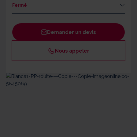
Fermé
Lundi
08h30 - 13h00 / 14h00 - 17h30
Mardi
08h30 - 13h00 / 14h00 - 17h30
Demander un devis
Mercredi
08h30 - 13h00 / 14h00 - 17h30
Jeudi
08h30 - 13h00 / 14h00 - 17h30
Nous appeler
Vendredi
08h30 - 13h00 / 14h00 - 17h30
Un responsable ADHAP est joignable par les
bénéficiaires 24h/24 en cas d'urgence.