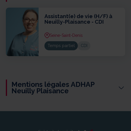
Assistant(e) de vie (H/F) à
Neuilly-Plaisance - CDI
Seine-Saint-Denis
Temps partiel
CDI
Mentions légales ADHAP
Neuilly Plaisance
Article 19 de la loi du 21/06/2004
Modifié par LOI n°2008-3 du 3 janvier 2008 – art.29 et
art.39