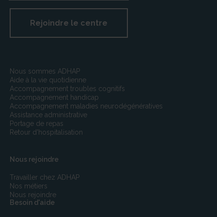
Les infractions aux dispositions du présent article sont
recherchées et constatées dans les conditions fixées
Rejoindre le centre
par les 1er, 3e et 4e alinéas de l’article L.450-1 et les
articles L.450-2, L450-3, L.450-4, L450-7, L450-8,
L470-1 et L470-5
Nous sommes ADHAP
Aide à la vie quotidienne
Accompagnement troubles cognitifs
Accompagnement handicap
Accompagnement maladies neurodégénératives
Assistance administrative
Portage de repas
Retour d'hospitalisation
Nous rejoindre
Travailler chez ADHAP
Nos métiers
Nous rejoindre
Besoin d'aide