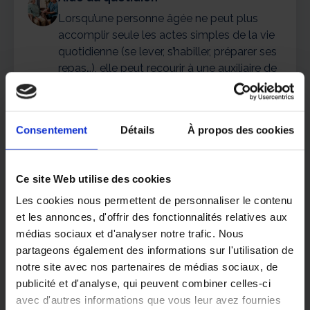
Lorsqu’une personne âgée ne peut plus
accomplir seule les actes simples de la vie
quotidienne (se lever, s’habiller, préparer ses
repas…), elle peut recourir à une auxiliaire de
vie. Les équipes ADHAP vous
accompagnent au quotidien.
Consentement
Détails
À propos des cookies
Ce site Web utilise des cookies
Les cookies nous permettent de personnaliser le contenu
Votre agence ADHAP Le Teich
et les annonces, d'offrir des fonctionnalités relatives aux
Le responsable du centre ADHAP du Teich et son
médias sociaux et d'analyser notre trafic. Nous
équipe sont à votre disposition pour vous
partageons également des informations sur l'utilisation de
proposer des prestations personnalisées,
notre site avec nos partenaires de médias sociaux, de
adaptées à vos besoins ou à ceux de vos
publicité et d'analyse, qui peuvent combiner celles-ci
proches.
avec d'autres informations que vous leur avez fournies