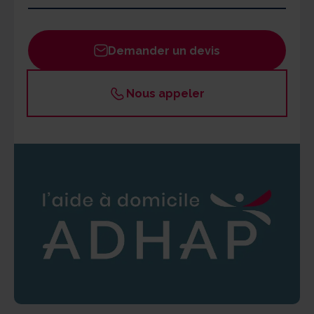
Lundi
09h - 12h / 14h-17h
Mardi
09h - 12h / 14h-17h
Demander un devis
Mercredi
09h - 12h / 14h-17h
Jeudi
09h - 12h / 14h-17h
Nous appeler
Vendredi
09h - 12h / 14h-17h
Samedi
Fermé
Dimanche
Fermé
Un responsable ADHAP est joignable par les
bénéficiaires 24h/24 en cas d'urgence