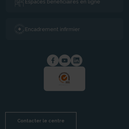
3° Si elle est assujettie aux formalités d’inscription au
Espaces bénéficiaires en ligne
registre du commerce et des sociétés ou au répertoire
des métiers, le numéro de son inscription, son capital
social et l’adresse de son siège social : N° registre du
commerce : Paris 442 396 032
Encadrement infirmier
Capital social : 19 970 100,00 €
Adresse du siège : 6 boulevard Ornano – 75018 Paris
4° Si elle est assujettie à la taxe sur la valeur ajoutée et
identifiée par un numéro individuel en application de
l’article 286 ter du code général des impôts, son
numéro individuel d’identification : N° TVA
Intracommunautaire : FR 61 442 396 032
5° Si son activité est soumise à un régime d’autorisation,
le nom et l’adresse de l’autorité ayant délivré celle-ci :
autorisation du conseil départemental de la Gironde
N° Déclaration : SAP
1 Esplanade Charles-de-Gaulle 33000 Bordeaux
Contacter le centre
Les infractions aux dispositions du présent article sont