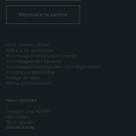
recherchées et constatées dans les conditions fixées
par les 1er, 3e et 4e alinéas de l’article L.450-1 et les
Rejoindre le centre
articles L.450-2, L450-3, L.450-4, L450-7, L450-8,
L470-1 et L470-5
Nous sommes ADHAP
Aide à la vie quotidienne
Accompagnement troubles cognitifs
Accompagnement handicap
Accompagnement maladies neurodégénératives
Assistance administrative
Portage de repas
Retour d'hospitalisation
Nous rejoindre
Travailler chez ADHAP
Nos métiers
Nous rejoindre
Besoin d'aide