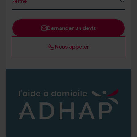
Fermé
Lundi
09h - 12h / 14h - 18h
Mardi
09h - 12h / 14h - 18h
Demander un devis
Mercredi
09h - 12h / 14h - 18h
Jeudi
09h - 12h / 14h - 18h
Nous appeler
Vendredi
09h - 12h / 14h - 18h
Samedi
Fermé
Dimanche
Fermé
Un responsable ADHAP est joignable par les
bénéficiaires 24h/24 en cas d'urgence