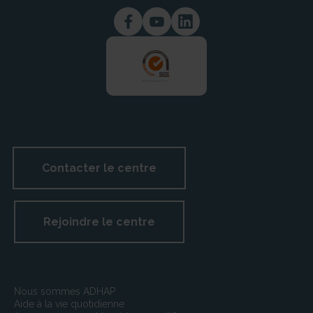
identifiée par un numéro individuel en application de
l’article 286 ter du code général des impôts, son
numéro individuel d’identification :
FR0351467431000028
5° Si son activité est soumise à un régime d’autorisation,
le nom et l’adresse de l’autorité ayant délivré celle-ci :
Autorisation du Conseil Départemental
N° Déclaration : SAP 514 674 431
Conseil Départemental du Maine-et-Loire
CS 94104
Contacter le centre
49941 Angers Cedex 9
Rejoindre le centre
Nous sommes ADHAP
Aide à la vie quotidienne