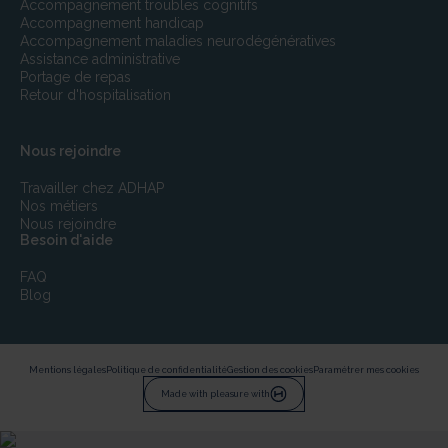
Accompagnement troubles cognitifs
Accompagnement handicap
Accompagnement maladies neurodégénératives
Assistance administrative
Portage de repas
Retour d'hospitalisation
Nous rejoindre
Travailler chez ADHAP
Nos métiers
Nous rejoindre
Besoin d'aide
FAQ
Blog
Mentions légales
Politique de confidentialité
Gestion des cookies
Paramétrer mes cookies
Made with pleasure with