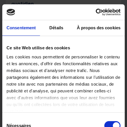
quotidien
Nos
équipes sont formées en continu
tout au
long de l’année pour vous offrir le plus haut niveau
Consentement
Détails
À propos des cookies
d’expertise.
Nous avons créé des
pôles métiers distincts
et complémentaires
, pour garantir une
Ce site Web utilise des cookies
spécialisation tout en permettant la polyvalence.
Les cookies nous permettent de personnaliser le contenu
Nous avons bâti un
encadrement de
et les annonces, d'offrir des fonctionnalités relatives aux
proximité
sans clivage : nous formons et
médias sociaux et d'analyser notre trafic. Nous
disposons d’une seule équipe, soudée,
partageons également des informations sur l'utilisation de
coordonnée et solidaire.
notre site avec nos partenaires de médias sociaux, de
Régulièrement, par le biais
d’analyse de
publicité et d'analyse, qui peuvent combiner celles-ci
pratiques professionnelles
, nous affrontons
avec d'autres informations que vous leur avez fournies
ensemble les situations les plus complexes.
ou qu'ils ont collectées lors de votre utilisation de leurs
En vous prenant en charge, nous vous
services.
garantissons
un suivi qualité rigoureux
, basé
sur la réalité terrain et vos retours ainsi que ceux
Sélection
Vous pouvez librement donner, refuser ou retirer votre
de votre famille.
Nécessaires
du