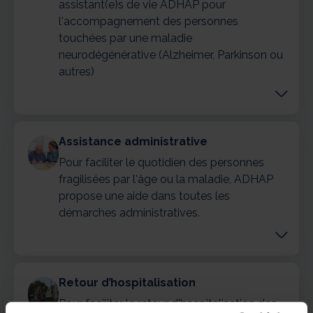
assistant(e)s de vie ADHAP pour
l'accompagnement des personnes
touchées par une maladie
neurodégénérative (Alzheimer, Parkinson ou
autres)
Assistance administrative
Pour faciliter le quotidien des personnes
fragilisées par l'âge ou la maladie, ADHAP
propose une aide dans toutes les
démarches administratives.
Retour d’hospitalisation
Pour faciliter le retour d'hospitalisation des