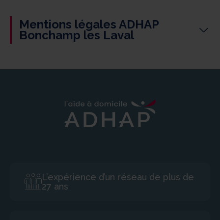
Mentions légales ADHAP
Bonchamp les Laval
Art 19 de la loi du 21/06/2004
Modifié par LOI n°2008-3 du 3 janvier 2008 – art.29 et
art.39
Sans préjudice des autres obligations d’information
prévues par les textes législatifs et réglementaires en
vigueur, toute personne qui exerce l’activité définie à
l’article 14 est tenue d’assurer à ceux à qui est destinée
la fourniture de biens ou la prestation de services un
accès facile, direct et permanent utilisant un standard
ouvert aux informations suivantes :
L’expérience d’un réseau de plus de
1° Sil s’agit d’une personne physique, ses noms et
27 ans
prénoms et, s’il s’agit d’une personne morale, sa raison
sociale précise : C SAGE Sarl (Réseau ADHAP)