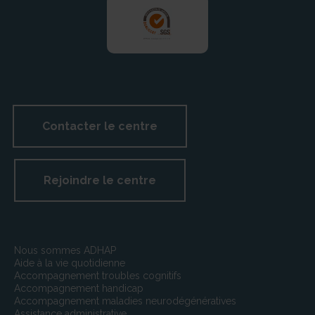
numéro individuel d’identification : N° TVA
intracommunautaire : FR00492453956
5° Si son activité est soumise à un régime d’autorisation,
le nom et l’adresse de l’autorité ayant délivré celle-ci :
Autorisation SAP/492453956
Préfecture de la Mayenne – DDTE et de la Formation
Professionnelle de la Mayenne. 60, rue Mac Donald –
53000 LAVAL
Contacter le centre
Les infractions aux dispositions du présent article sont
recherchées et constatées dans les conditions fixées
par les premier, troisième et quatrième alinéas de l’art
Rejoindre le centre
L.450-1, L.450-2, L450-3, L.450-4, L450-7, L450-8,
L470-1 et L.470-5
Nous sommes ADHAP
Aide à la vie quotidienne
Accompagnement troubles cognitifs
Accompagnement handicap
Accompagnement maladies neurodégénératives
Assistance administrative