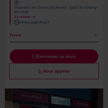
Boulevard des Grands Bouessays, 53960 Bonchamp-
lès-Laval
S'y rendre
adhap53a@adhap.fr
Fermé
Lundi
09h - 12h30 / 13h30 - 17h
Mardi
09h - 12h30 / 13h30 - 17h
Demander un devis
Mercredi
09h - 12h30 / 13h30 - 17h
Jeudi
09h - 12h30 / 13h30 - 17h
Nous appeler
Vendredi
09h - 12h30 / 13h30 - 17h
Samedi
Fermé
Dimanche
Fermé
Un responsable ADHAP est joignable par les
bénéficiaires 24h/24 en cas d'urgence