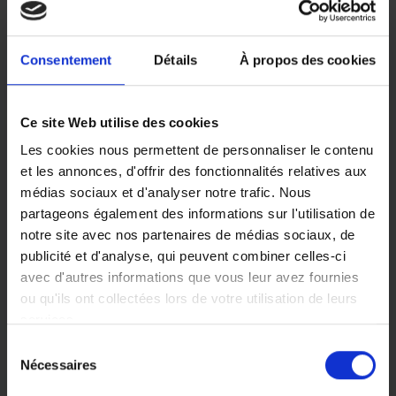
personnes en perte d'autonomie, ADHAP
propose des prestations personnalisées
avec une mise en place rapide.
Consentement
Détails
À propos des cookies
Ce site Web utilise des cookies
Aide au quotidien
Les cookies nous permettent de personnaliser le contenu
Lorsqu’une personne âgée ne peut plus
et les annonces, d'offrir des fonctionnalités relatives aux
accomplir seule les actes simples de la vie
médias sociaux et d'analyser notre trafic. Nous
quotidienne (se lever, s’habiller, préparer ses
partageons également des informations sur l'utilisation de
repas…), elle peut recourir à une auxiliaire de
notre site avec nos partenaires de médias sociaux, de
vie. Les équipes ADHAP vous
publicité et d'analyse, qui peuvent combiner celles-ci
accompagnent au quotidien.
avec d'autres informations que vous leur avez fournies
ou qu'ils ont collectées lors de votre utilisation de leurs
services.
Sélection
Vous pouvez librement donner, refuser ou retirer votre
Nécessaires
du
consentement en sélectionnant les finalités ci-dessous.
consentement